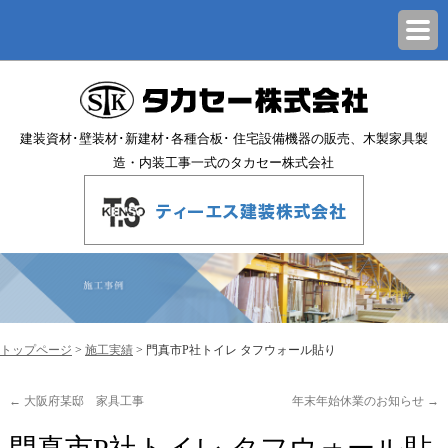
建装資材･壁装材･新建材･各種合板･ 住宅設備機器の販売、木製家具製
造・内装工事一式のタカセー株式会社
トップページ
>
施工実績
>
門真市P社トイレ タフウォール貼り
←
大阪府某邸 家具工事
年末年始休業のお知らせ
→