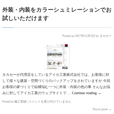
外装・内装をカラーシュミレーションでお
試しいただけます
Posted on
2017年12月5日
by
タカセー
タカセーが代理店をしているアイカ工業株式会社では、お客様に対
して様々な建築・空間づくりのバックアップをされていますが 今回
お客様の家づくりで結構悩む一つに外装・内装の色の事 そんなお悩
みに対してアイカ工業のウェブサイトで …
Continue reading
→
Posted in
施工実績
|
外
コメントを受け付けていません
装・
Newer posts
→
内