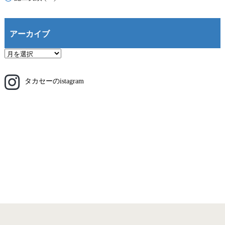
アーカイブ
ア
ー
カ
タカセーのistagram
イ
ブ