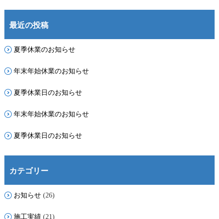
装
を
カ
最近の投稿
ラ
ー
シ
夏季休業のお知らせ
ュ
ミ
年末年始休業のお知らせ
レ
ー
シ
夏季休業日のお知らせ
ョ
ン
年末年始休業のお知らせ
で
お
試
夏季休業日のお知らせ
し
い
た
だ
カテゴリー
け
ま
お知らせ
(26)
す
は
施工実績
(21)