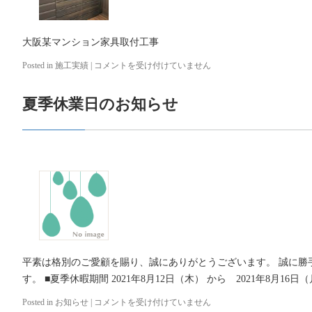
大阪某マンション家具取付工事
Posted in
施工実績
|
大
コメントを受け付けていません
阪
某
夏季休業日のお知らせ
マ
ン
シ
ョ
ン
家
具
取
付
工
事
は
平素は格別のご愛顧を賜り、誠にありがとうございます。 誠に勝
す。 ■夏季休暇期間 2021年8月12日（木） から 2021年8月16日（
Posted in
お知らせ
|
夏
コメントを受け付けていません