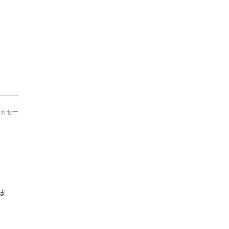
カセー
ま