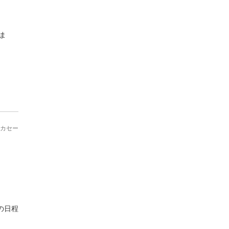
ま
カセー
の日程