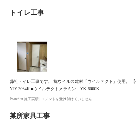
季
休
トイレ工事
業
日
の
お
知
ら
せ
は
弊社トイレ工事です。 抗ウイルス建材「ウイルテクト」使用。 【使用
YJY-2064K ■ウイルテクトメラミン：YK-6000K
Posted in
施工実績
|
ト
コメントを受け付けていません
イ
レ
某所家具工事
工
事
は