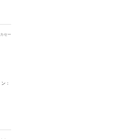
カセー
ミン：