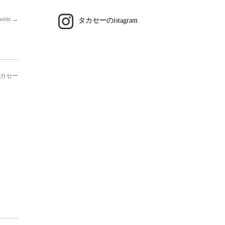
posts
→
タカセーのistagram
カセー