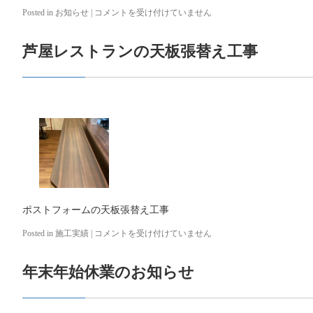
Posted in
お知らせ
|
ゴ
コメントを受け付けていません
ー
ル
芦屋レストランの天板張替え工事
デ
ン
ウ
ィ
ー
ク
休
業
の
お
知
ら
せ
ポストフォームの天板張替え工事
は
Posted in
施工実績
|
芦
コメントを受け付けていません
屋
レ
年末年始休業のお知らせ
ス
ト
ラ
ン