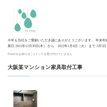
の
天
板
張
替
え
工
事
は
今年も当社をご愛顧いただき誠にありがとうございます。 年末年
業日 2021年12月30日(木） から 2022年1月4日（火） まで 1月5
Posted in
お知らせ
|
年
コメントを受け付けていません
末
年
大阪某マンション家具取付工事
始
休
業
の
お
知
ら
せ
は