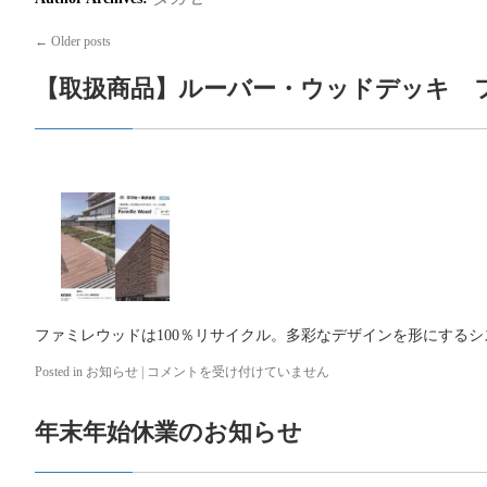
←
Older posts
【取扱商品】ルーバー・ウッドデッキ 
ファミレウッドは100％リサイクル。多彩なデザインを形にする
Posted in
お知らせ
|
【取
コメントを受け付けていません
扱
商
年末年始休業のお知らせ
品】
ル
ー