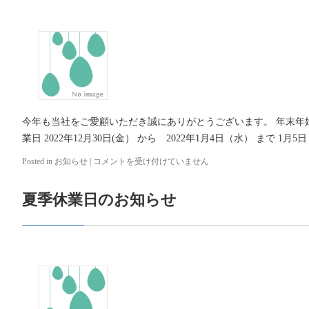
バ
ー・
ウ
ッ
ド
デ
ッ
キ
フ
ァ
今年も当社をご愛顧いただき誠にありがとうございます。 年末年
ミ
業日 2022年12月30日(金） から 2022年1月4日（水） まで 1月5
レ
ウ
Posted in
お知らせ
|
年
コメントを受け付けていません
ッ
末
ド
年
は
夏季休業日のお知らせ
始
休
業
の
お
知
ら
せ
は